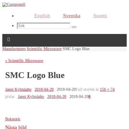
English
Svenska
Suomi
Search
Sök
for:
Home
Manufacturers
Scientific Microwave
SMC Logo Blue
« Scientific Microwave
SMC Logo Blue
Janni Kylmäaho
2018-04-20
2018-04-20
Full storlek är
156 × 74
pixlar
Janni Kylmäaho
2018-04-20
2018-04-20
0
Bokmärk
.
Nästa bild