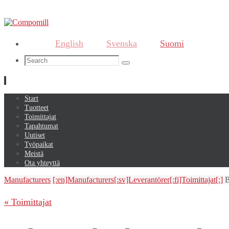
English
Svenska
Suomi
Search
Search
for:
Skip
Start
to
Tuotteet
content
Toimittajat
Tapahtumat
Uutiset
Työpaikat
Meistä
Ota yhteyttä
Home
Manufacturers
[:en]Manufacturers[:sv]Leverantörer[:fi]Toimittajat[:]
B
« Toimittajat